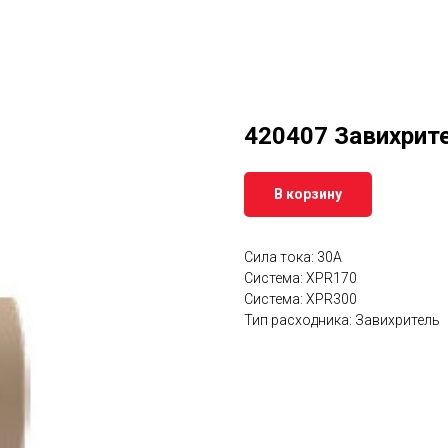
420407 Завихрит
В корзину
Сила тока: 30А
Система: XPR170
Система: XPR300
Тип расходника: Завихритель