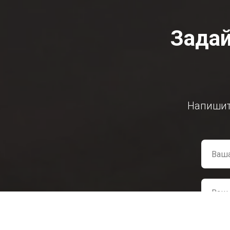
Задай
Напишит