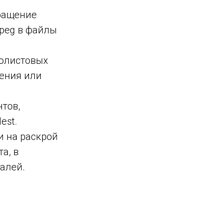
ращение
jpeg в файлы
колистовых
ения или
нтов,
est.
и на раскрой
а, в
алей.