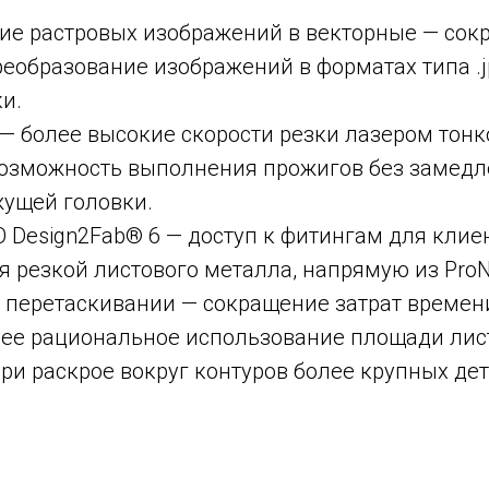
ие растровых изображений в векторные — сок
еобразование изображений в форматах типа .
и.
 — более высокие скорости резки лазером тон
возможность выполнения прожигов без замедл
жущей головки.
 Design2Fab® 6 — доступ к фитингам для клие
 резкой листового металла, напрямую из ProN
 перетаскивании — сокращение затрат времен
лее рациональное использование площади лист
ри раскрое вокруг контуров более крупных дет